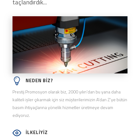
taçlandırdık...
NEDEN BİZ?
Prestij Promosyon olarak biz, 2000 yılın’dan bu yana daha
kaliteli işler çıkarmak için siz müşterilerimizin A’dan Z’ye bütün
basım ihtiyaçlarına yönelik hizmetler üretmeye devam
ediyoruz.
İLKELİYİZ